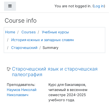
Skip to main content
Side panel
You are not logged in. (
Log in
)
Course info
Home
Courses
Учебные курсы
История южных и западных славян
Старочешский
Summary
Старочешский язык и старочешская
палеография
Преподаватель:
Курс для бакалавров,
Наумов Николай
читаемый в весеннем
Николаевич
семестре 2024-2025
учебного года.